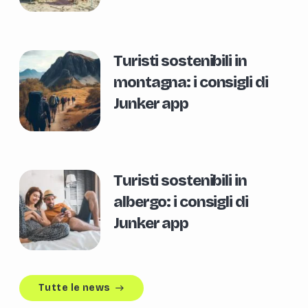
Turisti sostenibili in
montagna: i consigli di
Junker app
Turisti sostenibili in
albergo: i consigli di
Junker app
Tutte le news
east