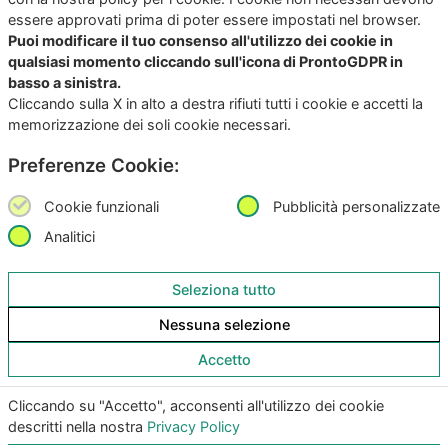
essere approvati prima di poter essere impostati nel browser.
Puoi modificare il tuo consenso all'utilizzo dei cookie in
qualsiasi momento cliccando sull'icona di ProntoGDPR in
basso a sinistra.
Cliccando sulla X in alto a destra rifiuti tutti i cookie e accetti la
memorizzazione dei soli cookie necessari.
Preferenze Cookie:
Copyright
©2026
Giunko srl | All Rights Reserved |
Powered by
Giunko srl
Cookie funzionali
Pubblicità personalizzate
Via di Corticella 205/N, 40128 Bologna – PI
03347871208
Analitici
Privacy Policy
|
Termini & Condizioni
|
Policy AI
|
Codice
Seleziona tutto
Etico Giunko
|
Politica Aziendale
|
CSA Star Registry
|
Nessuna selezione
CSA Star Self Assessment
| ACN: QUALIFICA livello CQ1,
ID SA-7060
Accetto
|
|
Cliccando su "Accetto", acconsenti all'utilizzo dei cookie
descritti nella nostra
Privacy Policy