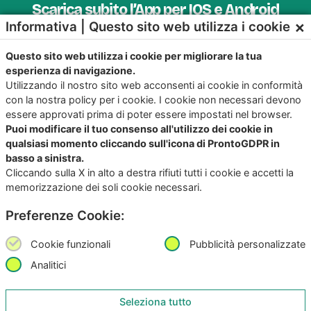
Scarica subito l’App per IOS e Android
×
Informativa | Questo sito web utilizza i cookie
Provala, è Gratis!
Questo sito web utilizza i cookie per migliorare la tua
esperienza di navigazione.
Utilizzando il nostro sito web acconsenti ai cookie in conformità
con la nostra policy per i cookie. I cookie non necessari devono
essere approvati prima di poter essere impostati nel browser.
Puoi modificare il tuo consenso all'utilizzo dei cookie in
qualsiasi momento cliccando sull'icona di ProntoGDPR in
basso a sinistra.
Cliccando sulla X in alto a destra rifiuti tutti i cookie e accetti la
memorizzazione dei soli cookie necessari.
Preferenze Cookie:
Copyright
©2026
Giunko srl | All Rights Reserved |
Powered by
Giunko srl
Cookie funzionali
Pubblicità personalizzate
Via di Corticella 205/N, 40128 Bologna – PI
03347871208
Analitici
Privacy Policy
|
Termini & Condizioni
|
Policy AI
|
Codice
Seleziona tutto