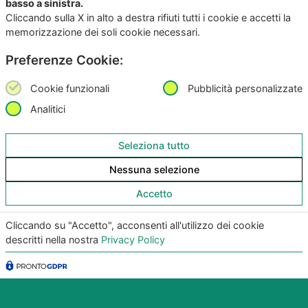
basso a sinistra.
Contattaci per ricevere
Cliccando sulla X in alto a destra rifiuti tutti i cookie e accetti la
memorizzazione dei soli cookie necessari.
maggiori info
Preferenze Cookie:
Cookie funzionali
Pubblicità personalizzate
Analitici
Seleziona tutto
Scarica subito l’App per IOS e Android
Nessuna selezione
Provala, è Gratis!
Accetto
Cliccando su "Accetto", acconsenti all'utilizzo dei cookie
descritti nella nostra
Privacy Policy