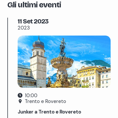
Gli ultimi eventi
11 Set 2023
2023
10:00
Trento e Rovereto
place
Junker a Trento e Rovereto