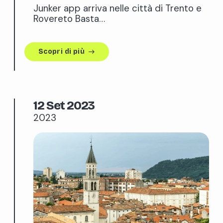
Junker app arriva nelle città di Trento e
Rovereto Basta…
Scopri di più
east
12 Set 2023
2023