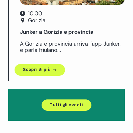
10:00
Gorizia
place
Junker a Gorizia e provincia
A Gorizia e provincia arriva l’app Junker,
e parla friulano…
Scopri di più
east
Tutti gli eventi