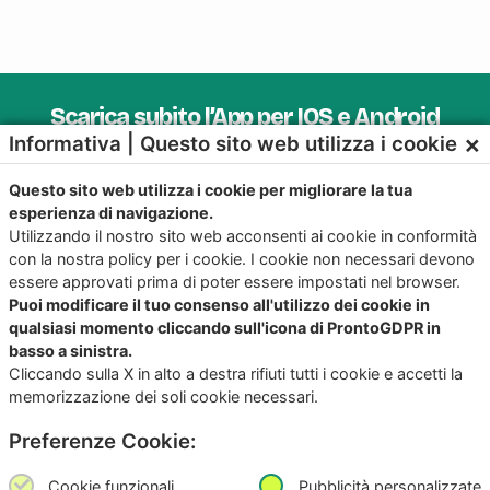
Scarica subito l’App per IOS e Android
×
Informativa | Questo sito web utilizza i cookie
Provala, è Gratis!
Questo sito web utilizza i cookie per migliorare la tua
esperienza di navigazione.
Utilizzando il nostro sito web acconsenti ai cookie in conformità
con la nostra policy per i cookie. I cookie non necessari devono
essere approvati prima di poter essere impostati nel browser.
Puoi modificare il tuo consenso all'utilizzo dei cookie in
qualsiasi momento cliccando sull'icona di ProntoGDPR in
basso a sinistra.
Cliccando sulla X in alto a destra rifiuti tutti i cookie e accetti la
memorizzazione dei soli cookie necessari.
Preferenze Cookie:
Copyright
©2026
Giunko srl | All Rights Reserved |
Powered by
Giunko srl
Cookie funzionali
Pubblicità personalizzate
Via di Corticella 205/N, 40128 Bologna – PI