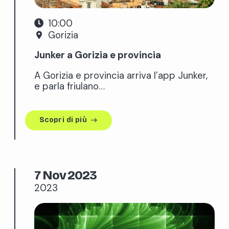
10:00
Gorizia
place
Junker a Gorizia e provincia
A Gorizia e provincia arriva l’app Junker,
e parla friulano…
Scopri di più
east
7 Nov 2023
2023