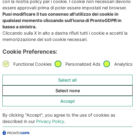
con la nostra policy per i cookie. I cookie non necessari devono
essere approvati prima di poter essere impostati nel browser.
Puoi modificare il tuo consenso all'utilizzo dei cookie in
qualsiasi momento cliccando sull'icona di ProntoGDPR in
basso a sinistra.
Cliccando sulla X in alto a destra rifiuti tutti i cookie e accetti la
memorizzazione dei soli cookie necessari.
Copyright
©2026
Giunko srl | All Rights Reserved |
Powered by
Giunko srl
Cookie Preferences:
Via di Corticella 205/N, 40128 Bologna – PI
03347871208
Functional Cookies
Personalized Ads
Analytics
Privacy Policy
|
Termini & Condizioni
|
Policy AI
|
Codice
Select all
Etico Giunko
|
Politica Aziendale
|
CSA Star Registry
|
Select none
CSA Star Self Assessment
| ACN: QUALIFICA livello CQ1,
ID SA-7060
Accept
|
|
By clicking "Accept", you agree to the use of cookies as
described in our
Privacy Policy
.